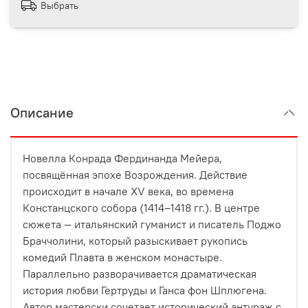
Выбрать
Описание
Новелла Конрада Фердинанда Мейера,
посвящённая эпохе Возрождения. Действие
происходит в начале XV века, во времена
Констанцского собора (1414–1418 гг.). В центре
сюжета — итальянский гуманист и писатель Поджо
Браччолини, который разыскивает рукопись
комедий Плавта в женском монастыре.
Параллельно разворачивается драматическая
история любви Гертруды и Ганса фон Шплюгена.
Автор мастерски сочетает исторический антураж с