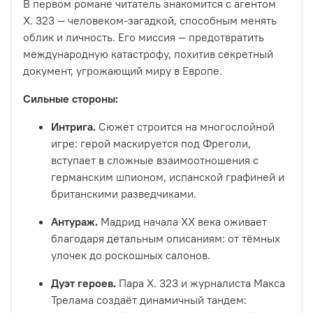
В первом романе читатель знакомится с агентом
Х. 323 — человеком-загадкой, способным менять
облик и личность. Его миссия — предотвратить
международную катастрофу, похитив секретный
документ, угрожающий миру в Европе.
Сильные стороны:
Интрига.
Сюжет строится на многослойной
игре: герой маскируется под Фреголи,
вступает в сложные взаимоотношения с
германским шпионом, испанской графиней и
британскими разведчиками.
Антураж.
Мадрид начала XX века оживает
благодаря детальным описаниям: от тёмных
улочек до роскошных салонов.
Дуэт героев.
Пара Х. 323 и журналиста Макса
Трелама создаёт динамичный тандем: