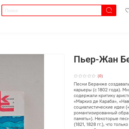
Пьер-Жан Б
(0)
Песни Беранже создавали
карьеры (с 1802 года). М
содержали критику арист
«Маркиз де Караба», «На
социалистические идеи (
романтизированный образ
память»). Некоторые пес
(1821, 1828 гг.), что тол