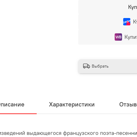
Куп
К
Купи
Выбрать
писание
Характеристики
Отзы
изведений выдающегося французского поэта-песенни