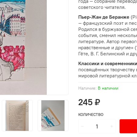
года — собрание переводо
советского читателя.
Пьер-Жан де Беранже
(Pi
— французский поэт и пес
Родился в буржуазной с
события, сменил нескольк
литературе. Автор перво
нравственные и другие» (1
Гёте, В. Г. Белинский и др
Классики и современники
посвящённых творчеству 
мировой литературной кл
Наличие:
В наличии
245 ₽
КОЛИЧЕСТВО