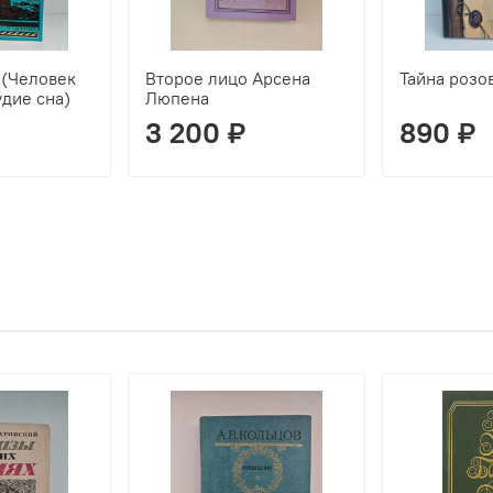
 (Человек
Второе лицо Арсена
Тайна розо
удие сна)
Люпена
3 200 ₽
890 ₽