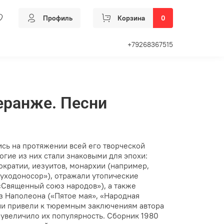
Профиль
Корзина
0
+79268367515
еранже. Песни
сь на протяжении всей его творческой
ногие из них стали знаковыми для эпохи:
ократии, иезуитов, монархии (например,
вуходоносор»), отражали утопические
«Священный союз народов»), а также
 Наполеона («Пятое мая», «Народная
ни привели к тюремным заключениям автора
ько увеличило их популярность. Сборник 1980