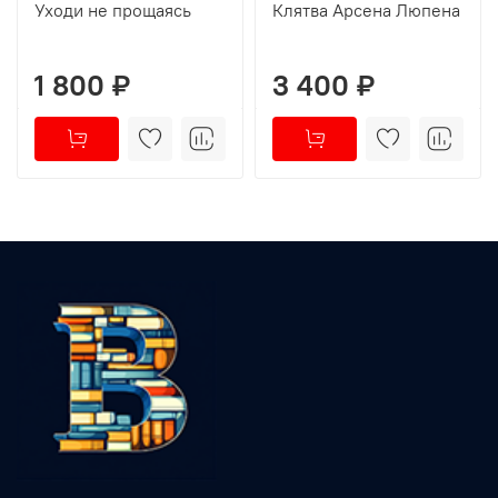
Уходи не прощаясь
Клятва Арсена Люпена
1 800 ₽
3 400 ₽