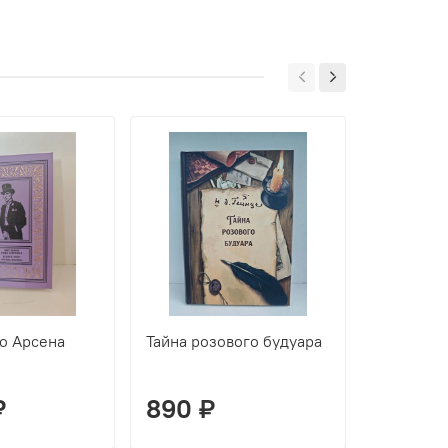
о Арсена
Тайна розового будуара
Лакеи Фа
Смерть Ж
Фантомас
₽
890 ₽
3 000