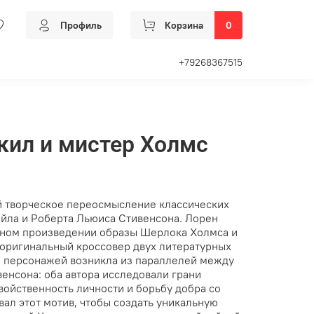
Профиль
Корзина
0
+79268367515
кил и мистер Холмс
й творческое переосмысление классических
йла и Роберта Льюиса Стивенсона. Лорен
дном произведении образы Шерлока Холмса и
 оригинальный кроссовер двух литературных
я персонажей возникла из параллелей между
енсона: оба автора исследовали грани
войственность личности и борьбу добра со
ал этот мотив, чтобы создать уникальную