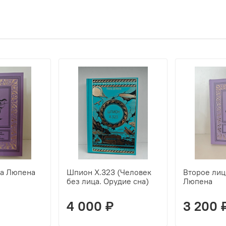
на Люпена
Шпион Х.323 (Человек
Второе лиц
без лица. Орудие сна)
Люпена
4 000 ₽
3 200 