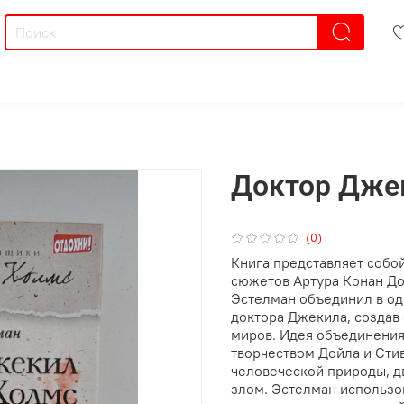
Доктор Дже
(0)
Книга представляет собо
сюжетов Артура Конан До
Эстелман объединил в о
доктора Джекила, создав
миров. Идея объединени
творчеством Дойла и Стив
человеческой природы, д
злом. Эстелман использов