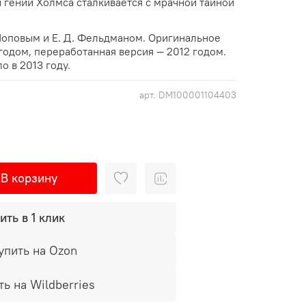
 гений Холмса сталкивается с мрачной тайной
Поповым и Е. Д. Фельдманом. Оригинальное
годом, переработанная версия — 2012 годом.
 в 2013 году.
арт.
DM100001104403
В корзину
ить в 1 клик
упить на Ozon
ть на Wildberries