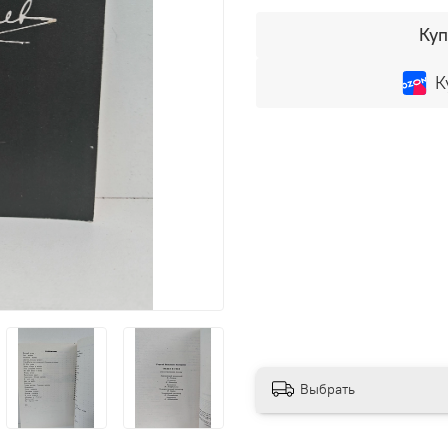
Куп
К
Выбрать