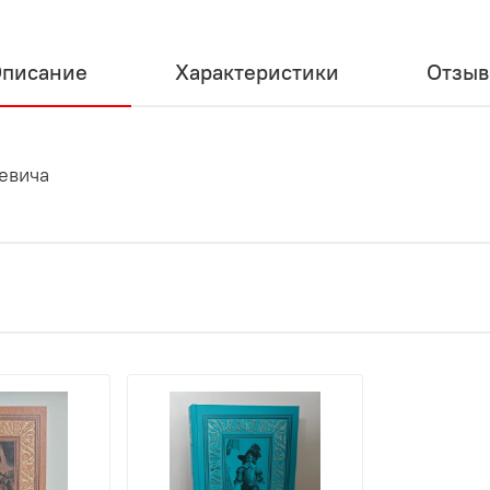
писание
Характеристики
Отзы
евича