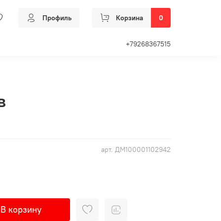
Профиль
Корзина
0
+79268367515
в
арт.
ДМ100001102942
В корзину