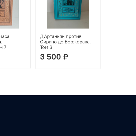
маса.
Д'Артаньян против
.
Сирано де Бержерака.
м 7
Том 3
3 500 ₽