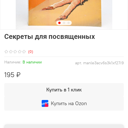
Секреты для посвященных
(0)
Наличие:
В наличии
арт.
manle3acv6s3k1xf27i9
195 ₽
Купить в 1 клик
Купить на Ozon