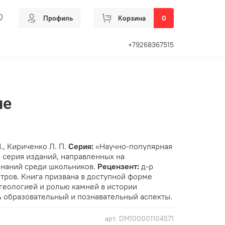
Профиль
Корзина
0
+79268367515
не
., Кириченко Л. П.
Серия:
«Научно-популярная
 серия изданий, направленных на
знаний среди школьников.
Рецензент:
д-р
Петров. Книга призвана в доступной форме
 геологией и ролью камней в истории
ь образовательный и познавательный аспекты.
арт.
DM100001104571