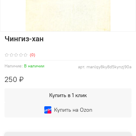
Чингиз-хан
(0)
Наличие:
В наличии
арт.
manlqy8ky8d5kynzj90a
250 ₽
Купить в 1 клик
Купить на Ozon