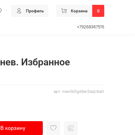
Профиль
Корзина
0
+79268367515
нев. Избранное
арт.
manlb0gd4ei2aqlrbati
В корзину