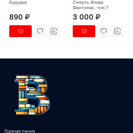
будуара
Смерть Жюва.
Фантомас, том 7
890 ₽
3 000 ₽
Горячая линия